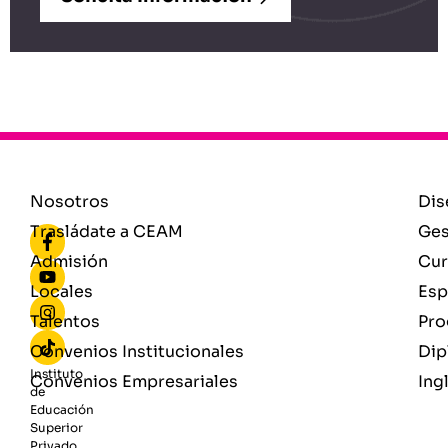
Nosotros
Dis
Trasládate a CEAM
Ges
Admisión
Cur
Locales
Esp
Talentos
Pro
Convenios Institucionales
Dip
Instituto
Convenios Empresariales
Ing
de
Educación
Superior
Privado