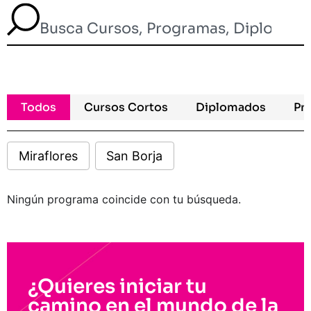
Todos
Cursos Cortos
Diplomados
Pr
Miraflores
San Borja
Ningún programa coincide con tu búsqueda.
¿Quieres iniciar tu
camino en el mundo de la